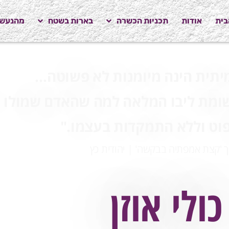
בית
אודות
תכניות הכשרה
בארות בשטח
מהנעשה
יתית
הינה מיומנות לא פשוטה…
מת ליבו המלאה למה שהאדם שמולו 
וט וללא התמקדות בעצמו."
 'קצת אמפתיה בבקשה' | יהודית כץ
כולי אוזן