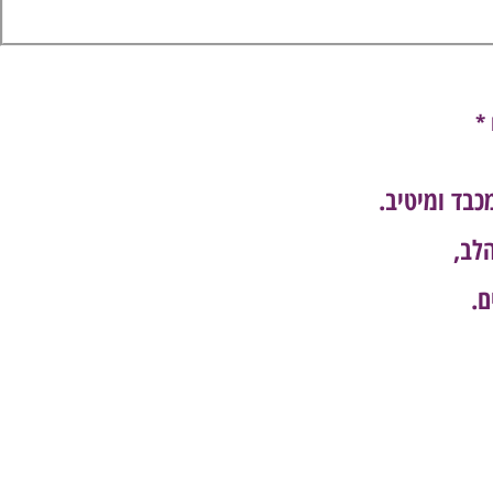
*
כבד ומיטיב.
לב,
ם.