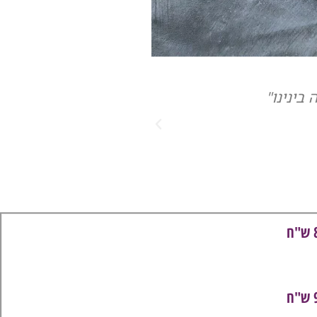
"הבנת
ח
ח